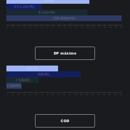
13(m³/h)
0.5-1.2(m³/h)
8-12(m³/h)
150-400(m³/h)
DP máximo
5(BAR)
9(BAR)
1.5(BAR)
0.5(BAR)
COD