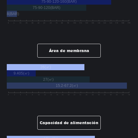
75-90-120-160(BAR)
75-90-120(BAR)
8(BAR)
Área de membrana
26(㎡)
9.405(㎡)
27(㎡)
15.2-67.2(㎡)
Capacidad de alimentación