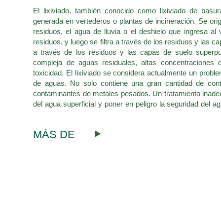
El lixiviado, también conocido como lixiviado de basur
generada en vertederos o plantas de incineración. Se orig
residuos, el agua de lluvia o el deshielo que ingresa a
residuos, y luego se filtra a través de los residuos y las 
a través de los residuos y las capas de suelo superpu
compleja de aguas residuales, altas concentraciones d
toxicidad. El lixiviado se considera actualmente un proble
de aguas. No solo contiene una gran cantidad de cont
contaminantes de metales pesados. Un tratamiento inadec
del agua superficial y poner en peligro la seguridad del a
tratamiento estricto antes de la descarga del lixiviado.
MÁS DE
Ya sea con membranas tubulares TMBR en el pretrata
membranas DTRO/STRO en la concentración y purif
membrana de CONSEPTEC juegan un papel importante.