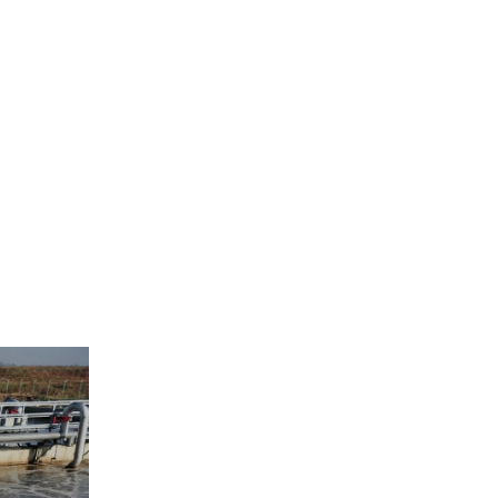
Membrana de ultrafiltración
tubular externa
D8-63F
D8-83F
D8-84F
D8-103F
D8-104F