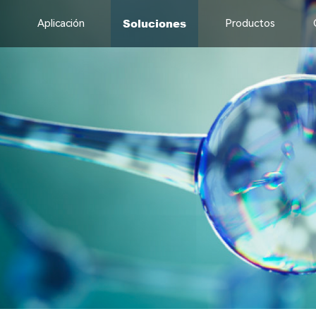
Soluciones
Aplicación
Productos
CERA FLAT
el
Logra un alto flujo de agua
a
pura de hasta 1200 L/㎡.H
CMP-6-15
CONSEPTEC TUF