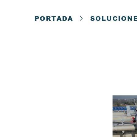
Diseño de canales abierto
anti-incrustant
PORTADA
SOLUCION
ST-75
ST-90
ST-120
CONSEPTEC SKID
Combinación modular par
cumplir con diferentes
requisitos de diseño
CST-SKID