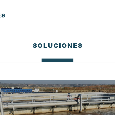
s,
Material de membrana PES
con alta resistencia al álcali
ES
(pH=2~13)
D8-83F
D8-84F
D8-103F
D8-104F
SOLUCIONES
a