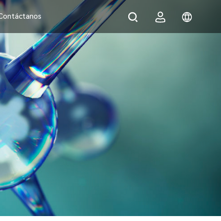
Contáctanos
MEMBRANE DTRO
Canales de flujo amplios,
capacidad fuerte contra la
contaminación
DT M-75
DT M-90
DT M-120
DT M-160
CONSEPTEC TMBR