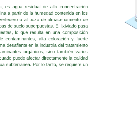
a, es agua residual de alta concentración
ina a partir de la humedad contenida en los
l vertedero o al pozo de almacenamiento de
capas de suelo superpuestas. El lixiviado pasa
estas, lo que resulta en una composición
e contaminantes, alta coloración y fuerte
ma desafiante en la industria del tratamiento
aminantes orgánicos, sino también varios
uado puede afectar directamente la calidad
gua subterránea. Por lo tanto, se requiere un
miento del lixiviado de front-end o con
icación de back-end, los productos de